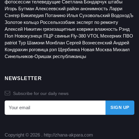
фотосессии
телеведущие
Светлана Бондарчук
штабы
Игорь Бутман
Алексеевский район
анонимность
Ларри
Сэнгер
Википедия
Потанино
Илья Суховольский
ВодоходЪ
Золотое кольцо
Россельхозбанк
эксперт по ремонту
Алексей Никитин
грязезащитные коврики
влажность
Рэнд
Пол
Новокузнецк
ПЦР
свиньи
Fly-380 VTOL
Мехерних
ПВО
patriot
Тур
Шамони
Монблан
Сергей Вознесенский
Андрей
Кондрахин
роговица
рэп
Щербинка
Новая Москва
Михаил
Синельников-Оришак
республиканцы
NEWSLETTER
Subscribe for our daily news
Copyright © 2026 .
http://zhana-akpara.com