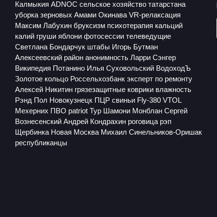
Калмыкия
ADNOC
сельское хозяйство татарстана
уборка зерновых
Амами
Окинава
VR-релаксация
Максим Лабухин
бруксизм
психотерапия
кальций
калий
груши
яблони
фотосессии
телеведущие
Светлана Бондарчук
штабы
Игорь Бутман
Алексеевский район
анонимность
Ларри Сэнгер
Википедия
Потанино
Илья Суховольский
ВодоходЪ
Золотое кольцо
Россельхозбанк
эксперт по ремонту
Алексей Никитин
грязезащитные коврики
влажность
Рэнд Пол
Новокузнецк
ПЦР
свиньи
Fly-380 VTOL
Мехерних
ПВО patriot
Тур
Шамони
Монблан
Сергей
Вознесенский
Андрей Кондрахин
роговица
рэп
Щербинка
Новая Москва
Михаил Синельников-Оришак
республиканцы