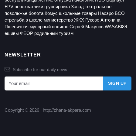
FPV-перехватчики
группировка Запад
театральное
повольжье
болота
Комус
школьные товары
Наоэро
БСО
стрельба в школе
министерство ЖКХ
Гуково
Антонина
Пшеничная
мусорный полигон
Сергей Макунов
WASABI89
ешивы
ФЕОР
родильный туризм
NEWSLETTER
Subscribe for our daily news
Copyright © 2026 .
http://zhana-akpara.com