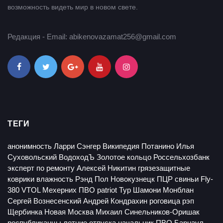
возможность видеть мир в новом свете.
Редакция - Email: abikenovazamat256@gmail.com
ТЕГИ
анонимность
Ларри Сэнгер
Википедия
Потанино
Илья
Суховольский
ВодоходЪ
Золотое кольцо
Россельхозбанк
эксперт по ремонту
Алексей Никитин
грязезащитные
коврики
влажность
Рэнд Пол
Новокузнецк
ПЦР
свиньи
Fly-
380 VTOL
Мехерних
ПВО patriot
Тур
Шамони
Монблан
Сергей Вознесенский
Андрей Кондрахин
роговица
рэп
Щербинка
Новая Москва
Михаил Синельников-Оришак
республиканцы
летние отпуска
начальник ПВО Барнаул