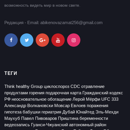
возможность видеть мир в новом свете.
Редакция - Email: abikenovazamat256@gmail.com
ТЕГИ
Think healthy Group
циклоспороз
CDC
отравление
продуктами горения
подарочная карта
Гражданский кодекс
РФ
неосновательное обогащение
Лерой Мёрфи
UFC 333
Александр Волкановски
Мовсар Евлоев
поражения
гипотеза бабушки
гериатрия
Дубай Юнайтед
Эль-Мехди
Маухуб
Павел Пивоваров
Приштина
беременности
ведеозапись
Гуанси-Чжуанский автономный район