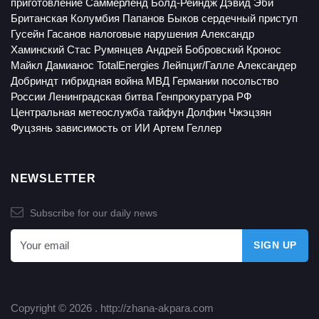
приготовление
Саммерленд
Болд-Рейндж
Дэвид Эби
Британская Колумбия
Папанов
Быков
сердечный приступ
Гусейн Гасанов
налоговые нарушения
Александр
Хаминский
Стас Румянцев
Андрей Бобровский
Кронос
Майкл Дамианос
TotalEnergies
Лейпциг/Галле
Александер
Добриндт
гибридная война
МВД Германии
посольство
России
Ленинградская битва
Генпрокуратура РФ
Центральная метеослужба
тайфун Долфин
Чжэцзян
Фуцзянь
зависимость от ИИ
Артем Геллер
NEWSLETTER
Subscribe for our daily news
Copyright © 2026 .
http://zhana-akpara.com