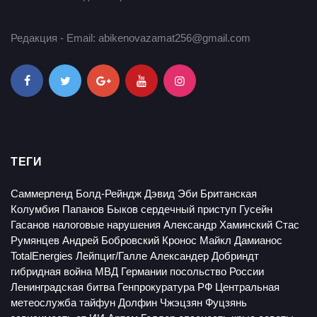
Редакция - Email: abikenovazamat256@gmail.com
ТЕГИ
Саммерленд
Болд-Рейндж
Дэвид Эби
Британская
Колумбия
Папанов
Быков
сердечный приступ
Гусейн
Гасанов
налоговые нарушения
Александр Хаминский
Стас
Румянцев
Андрей Бобровский
Кронос
Майкл Дамианос
TotalEnergies
Лейпциг/Галле
Александер Добриндт
гибридная война
МВД Германии
посольство России
Ленинградская битва
Генпрокуратура РФ
Центральная
метеослужба
тайфун Долфин
Чжэцзян
Фуцзянь