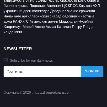
зависимость от ИИ
Артем Геллер
опасность крыс
советы
биолога
крысы
Подольск
Авеланж
ЦК КПСС
Кныжов
АХЛ
украинский дрон-камикадзе
Дарданелльские сражения
Чанаккале
артиллерийский снаряд
садовники
частные
дома
РАНХиГС
йеменская армия
Маджид ан-Нузейли
Хадрамаут
Мариб
Ансар Аллах
Каталин-Петру Преда
хайдайвинг
NEWSLETTER
Subscribe for our daily news
Copyright © 2026 .
http://zhana-akpara.com