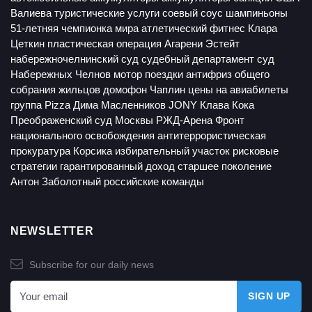
Валиева
туристические услуги
соевый соус
шампиньоны
51-летняя чемпионка мира
атлетический фитнес
Клара
Цеткин
пластическая операция
Агарени Эстейт
набережночелнинский суд
судебный департамент
суд
Набережных Челнов
мотор
поездки
антифриз
общего
собрания жильцов
домофон
Чаплин
цены на авиабилеты
группа Pizza
Дима Масленников
JONY
Клава Кока
Преображенский суд Москвы
РЖД-Арена
Фронт
национального освобождения
антитеррористическая
прокуратура
Корсика
избирательный участок
рисковые
стратегии
гарантированный доход
старшее поколение
Антон Заболотный
российские команды
NEWSLETTER
Subscribe for our daily news