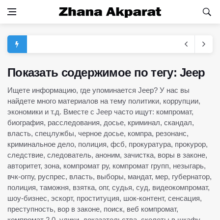
Показать содержимое по тегу: Jeep
Ищете информацию, где упоминается Jeep? У нас вы
найдете много материалов на тему политики, коррупции,
экономики и т.д. Вместе с Jeep часто ищут: компромат,
биография, расследования, досье, криминал, скандал,
власть, спецлужбы, черное досье, компра, резонанс,
криминальное дело, полиция, фсб, прокуратура, прокурор,
следствие, следователь, аноним, зачистка, воры в законе,
авторитет, зона, компромат ру, компромат групп, незыгарь,
вчк-огпу, руспрес, власть, выборы, мандат, мер, губернатор,
полиция, таможня, взятка, опг, судья, суд, видеокомпромат,
шоу-бизнес, эскорт, проституция, шок-контент, сенсация,
преступность, вор в законе, поиск, веб компромат,
компромат 2.0, улики, доказательства, скелеты в шкафу,