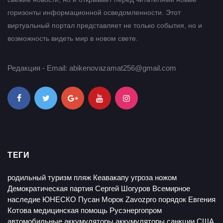
горизонты информационной осведомленности. Этот
виртуальный портал представляет не только события, но и
возможность видеть мир в новом свете.
Редакция - Email: abikenovazamat256@gmail.com
ТЕГИ
родильный туризм
пляж Кеавакапу
угроза ножом
Демократическая партия
Сергей Шогуров
Всемирное
наследие ЮНЕСКО
Пусан
Морок
Zavozpro
порядок
Евгения
Котова
медицинская помощь
Русэнергопром
автомобильные аккумуляторы
аккумуляторы
санкции США