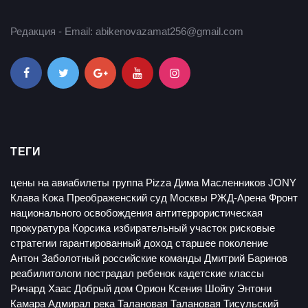
Редакция - Email: abikenovazamat256@gmail.com
ТЕГИ
цены на авиабилеты
группа Pizza
Дима Масленников
JONY
Клава Кока
Преображенский суд Москвы
РЖД-Арена
Фронт
национального освобождения
антитеррористическая
прокуратура
Корсика
избирательный участок
рисковые
стратегии
гарантированный доход
старшее поколение
Антон Заболотный
российские команды
Дмитрий Баринов
реабилитологи
пострадал ребенок
кадетские классы
Ричард Хаас
Добрый дом
Орион
Ксения Шойгу
Энтони
Камара
Адмирал
река Талановая
Талановая
Тисульский