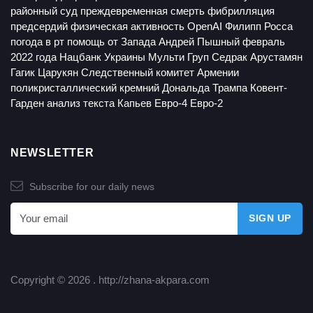
районный суд
преждевременная смерть
фибрилляция
предсердий
физическая активность
OpenAI
Филипп Росса
погода в рт
помощь от Запада
Андрей Пышный
февраль
2022 года
Нацбанк Украины
Мульти Груп
Седрак Арустамян
Гагик Царукян
Следственный комитет Армении
поликристаллический кремний
Дональда Трампа
Ковент-
Гарден
анализ текста
Капьев
Евро-4
Евро-2
NEWSLETTER
Subscribe for our daily news
Copyright © 2026 .
http://zhana-akpara.com