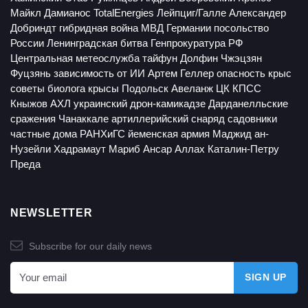
Майкл Дамианос
TotalEnergies
Лейпциг/Галле
Александер
Добриндт
гибридная война
МВД Германии
посольство
России
Ленинградская битва
Генпрокуратура РФ
Центральная метеослужба
тайфун Долфин
Чжэцзян
Фуцзянь
зависимость от ИИ
Артем Геллер
опасность крыс
советы биолога
крысы
Подольск
Авеланж
ЦК КПСС
Кныжов
АХЛ
украинский дрон-камикадзе
Дарданелльские
сражения
Чанаккале
артиллерийский снаряд
садовники
частные дома
РАНХиГС
йеменская армия
Маджид ан-
Нузейли
Хадрамаут
Мариб
Ансар Аллах
Каталин-Петру
Преда
NEWSLETTER
Subscribe for our daily news