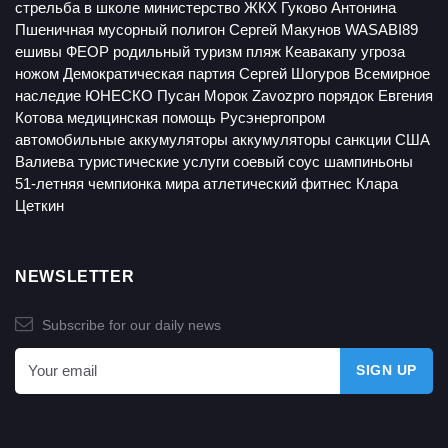
стрельба в школе
министерство ЖКХ
Гуково
Антонина
Пшеничная
мусорный полигон
Сергей Макунов
WASABI89
ешивы
ФЕОР
родильный туризм
пляж Кеавакапу
угроза
ножом
Демократическая партия
Сергей Шогуров
Всемирное
наследие ЮНЕСКО
Пусан
Морок
Zavozpro
порядок
Евгения
Котова
медицинская помощь
Русэнергопром
автомобильные аккумуляторы
аккумуляторы
санкции США
Валиева
туристические услуги
соевый соус
шампиньоны
51-летняя чемпионка мира
атлетический фитнес
Клара
Цеткин
NEWSLETTER
Subscribe for our daily news