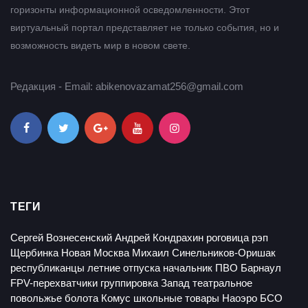
горизонты информационной осведомленности. Этот
виртуальный портал представляет не только события, но и
возможность видеть мир в новом свете.
Редакция - Email: abikenovazamat256@gmail.com
ТЕГИ
Сергей Вознесенский
Андрей Кондрахин
роговица
рэп
Щербинка
Новая Москва
Михаил Синельников-Оришак
республиканцы
летние отпуска
начальник ПВО Барнаул
FPV-перехватчики
группировка Запад
театральное
повольжье
болота
Комус
школьные товары
Наоэро
БСО