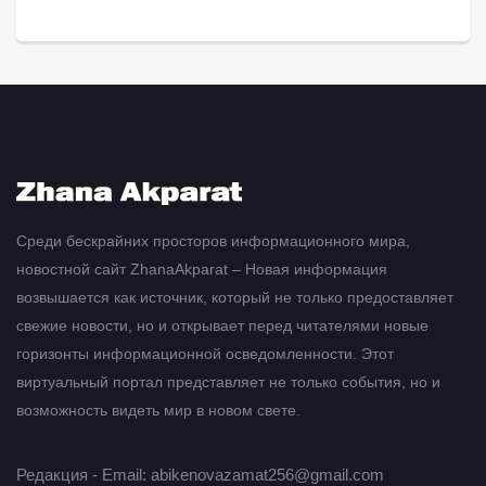
Среди бескрайних просторов информационного мира,
новостной сайт ZhanaAkparat – Новая информация
возвышается как источник, который не только предоставляет
свежие новости, но и открывает перед читателями новые
горизонты информационной осведомленности. Этот
виртуальный портал представляет не только события, но и
возможность видеть мир в новом свете.
Редакция - Email: abikenovazamat256@gmail.com