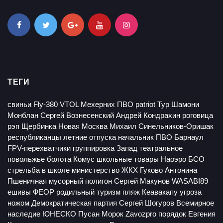
ТЕГИ
свиньи
Fly-380 VTOL
Мехерних
ПВО patriot
Тур
Шамони
Монблан
Сергей Вознесенский
Андрей Кондрахин
роговица
рэп
Щербинка
Новая Москва
Михаил Синельников-Оришак
республиканцы
летние отпуска
начальник ПВО Барнаул
FPV-перехватчики
группировка Запад
театральное
повольжье
болота
Комус
школьные товары
Наоэро
БСО
стрельба в школе
министерство ЖКХ
Гуково
Антонина
Пшеничная
мусорный полигон
Сергей Макунов
WASABI89
ешивы
ФЕОР
родильный туризм
пляж Кеавакапу
угроза
ножом
Демократическая партия
Сергей Шогуров
Всемирное
наследие ЮНЕСКО
Пусан
Морок
Zavozpro
порядок
Евгения