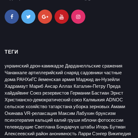
ТЕГИ
украинский дрон-камикадзе
Дарданелльские сражения
Чанаккале
артиллерийский снаряд
садовники
частные
дома
РАНХиГС
йеменская армия
Маджид ан-Нузейли
Хадрамаут
Мариб
Ансар Аллах
Каталин-Петру Преда
хайдайвинг
Союз резервистов Германии
Бастиан Эрнст
Христианско-демократический союз
Калмыкия
ADNOC
сельское хозяйство татарстана
уборка зерновых
Амами
Окинава
VR-релаксация
Максим Лабухин
бруксизм
психотерапия
кальций
калий
груши
яблони
фотосессии
телеведущие
Светлана Бондарчук
штабы
Игорь Бутман
Алексеевский район
анонимность
Ларри Сэнгер
Википедия