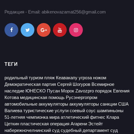
Редакция - Email: abikenovazamat256@gmail.com
ТЕГИ
родильный туризм
пляж Кеавакапу
угроза ножом
Демократическая партия
Сергей Шогуров
Всемирное
наследие ЮНЕСКО
Пусан
Морок
Zavozpro
порядок
Евгения
Котова
медицинская помощь
Русэнергопром
автомобильные аккумуляторы
аккумуляторы
санкции США
Валиева
туристические услуги
соевый соус
шампиньоны
51-летняя чемпионка мира
атлетический фитнес
Клара
Цеткин
пластическая операция
Агарени Эстейт
набережночелнинский суд
судебный департамент
суд