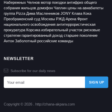
Набережных Челнов
мотор
поездки
антифриз
общего
собрания жильцов
домофон
Чаплин
цены на авиабилеты
группа Pizza
Дима Масленников
JONY
Клава Кока
Преображенский суд Москвы
РЖД-Арена
Фронт
национального освобождения
антитеррористическая
прокуратура
Корсика
избирательный участок
рисковые
стратегии
гарантированный доход
старшее поколение
Антон Заболотный
российские команды
NEWSLETTER
Subscribe for our daily news
Copyright © 2026 .
http://zhana-akpara.com