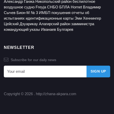
Александр Ганжа
Никопольский район
беспилотное
воздушное судно
Freyja
СНБО
БПЛА Hornet
Владимир
Сычев
Бион-М № 3
ИМБП
покушения
отчеты об
испытаниях
идентификационные карты
Эми Хеннингер
Цейский
Дзуарикау
Алагирский район
замминистра
командующий
указы
Иванаев
Булгарев
NEWSLETTER
Subscribe for our daily news
Copyright © 2026 .
http://zhana-akpara.com