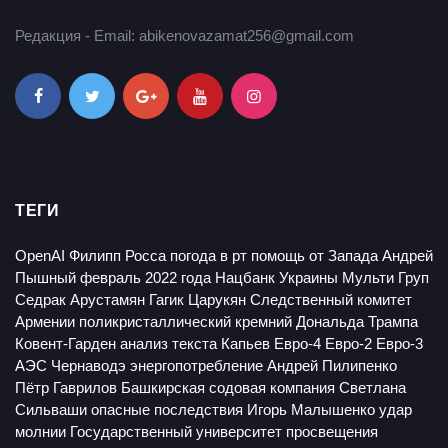
Редакция - Email: abikenovazamat256@gmail.com
ТЕГИ
OpenAI
Филипп Росса
погода в рт
помощь от Запада
Андрей
Пышный
февраль 2022 года
Нацбанк Украины
Мульти Груп
Седрак Арустамян
Гагик Царукян
Следственный комитет
Армении
поликристаллический кремний
Дональда Трампа
Ковент-Гарден
анализ текста
Капьев
Евро-4
Евро-2
Евро-3
АЭС Чернаводэ
энергопотребление
Андрей Пилипенко
Пётр Гаврилов
Башкирская содовая компания
Светлана
Сильваши
опасные последствия
Игорь Малышенко
удар
молнии
Государственный университет просвещения