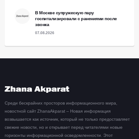
В Москве супружескую пару
госпитализировали с ранениями после
звонка
07.08.2026
Среди бескрайних просторов информационного мира,
новостной сайт ZhanaAkparat – Новая информация
возвышается как источник, который не только предоставляет
свежие новости, но и открывает перед читателями новые
горизонты информационной осведомленности. Этот