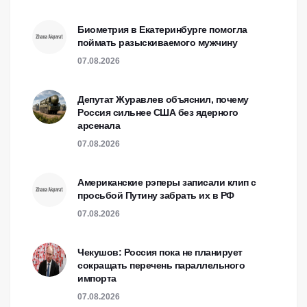
Биометрия в Екатеринбурге помогла
поймать разыскиваемого мужчину
07.08.2026
Депутат Журавлев объяснил, почему
Россия сильнее США без ядерного
арсенала
07.08.2026
Американские рэперы записали клип с
просьбой Путину забрать их в РФ
07.08.2026
Чекушов: Россия пока не планирует
сокращать перечень параллельного
импорта
07.08.2026