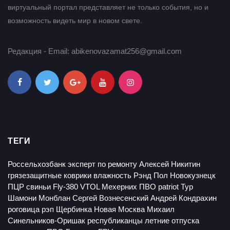
виртуальный портал представляет не только события, но и
возможность видеть мир в новом свете.
Редакция - Email: abikenovazamat256@gmail.com
ТЕГИ
Россельхозбанк
эксперт по ремонту
Алексей Никитин
грязезащитные коврики
влажность
Рэнд Пол
Новокузнецк
ПЦР
свиньи
Fly-380 VTOL
Мехерних
ПВО patriot
Тур
Шамони
Монблан
Сергей Вознесенский
Андрей Кондрахин
роговица
рэп
Щербинка
Новая Москва
Михаил
Синельников-Оришак
республиканцы
летние отпуска