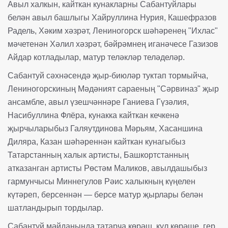
Авыл халкын, кайткан кунакларны Сабантуйлары
белән авыл башлыгы Хайруллина Нурия, Кашефразов
Радель, Хәким хәзрәт, Лениногорск шәһәренең "Ихлас"
мәчетенән Хәлил хәзрәт, бәйрәмнең иганәчесе Газизов
Айдар котладылар, матур теләкләр теләделәр.
Сабантуй сәхнәсендә җыр-биюләр туктап тормыйча,
Лениногорскиның Мәдәният сараеның "Сәрвиназ" җыр
ансамбле, авыл үзешчәннәре Ганиева Гүзәлия,
Насибуллина Флёра, кунакка кайткан кечкенә
җырчыларыбыз Галяутдинова Мәрьям, Хасаншина
Диляра, Казан шәһәреннән кайткан кунагыбыз
Татарстанның халык артисты, Башкортстанның
атказанган артисты Рөстәм Маликов, авылдашыбыз
гармунчысы Миннегулов Рәис халыкның күңелен
күтәреп, берсеннән — берсе матур җырлары белән
шатландырып тордылар.
Сабантуй мәйданында татарча көрәш, кул көрәше, гер