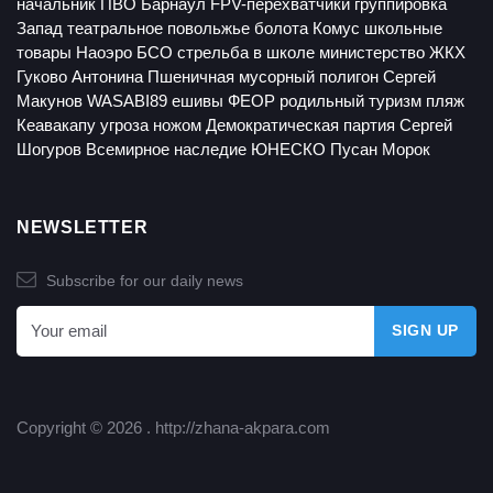
начальник ПВО Барнаул
FPV-перехватчики
группировка
Запад
театральное повольжье
болота
Комус
школьные
товары
Наоэро
БСО
стрельба в школе
министерство ЖКХ
Гуково
Антонина Пшеничная
мусорный полигон
Сергей
Макунов
WASABI89
ешивы
ФЕОР
родильный туризм
пляж
Кеавакапу
угроза ножом
Демократическая партия
Сергей
Шогуров
Всемирное наследие ЮНЕСКО
Пусан
Морок
NEWSLETTER
Subscribe for our daily news
Copyright © 2026 .
http://zhana-akpara.com