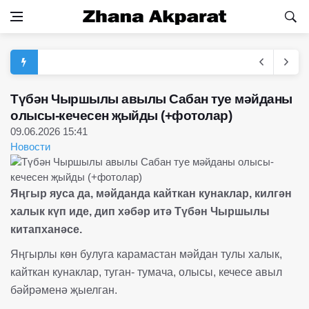
Түбән Чыршылы авылы Сабан туе мәйданы
олысы-кечесен җыйды (+фотолар)
09.06.2026 15:41
Новости
Яңгыр яуса да, мәйданда кайткан кунаклар, килгән
халык күп иде, дип хәбәр итә Түбән Чыршылы
китапханәсе.
Яңгырлы көн булуга карамастан мәйдан тулы халык,
кайткан кунаклар, туган- тумача, олысы, кечесе авыл
бәйрәменә җыелган.