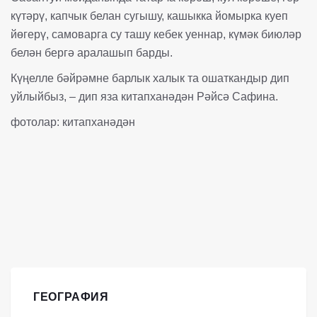
күтәрү, капчык белан сугышу, кашыкка йомырка куеп
йөгерү, самоварга су ташу кебек уеннар, күмәк биюләр
белән бергә аралашып барды.
Күңелле бәйрәмне барлык халык та ошаткандыр дип
уйлыйбыз, – дип яза китапханәдән Рәйсә Сафина.
фотолар: китапханәдән
ГЕОГРАФИЯ