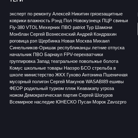
эксперт по ремонту
Алексей Никитин
грязезащитные
коврики
влажность
Рэнд Пол
Новокузнецк
ПЦР
свиньи
Fly-380 VTOL
Мехерних
ПВО patriot
Тур
Шамони
Монблан
Сергей Вознесенский
Андрей Кондрахин
роговица
рэп
Щербинка
Новая Москва
Михаил
Синельников-Оришак
республиканцы
летние отпуска
начальник ПВО Барнаул
FPV-перехватчики
группировка Запад
театральное повольжье
болота
Комус
школьные товары
Наоэро
БСО
стрельба в
школе
министерство ЖКХ
Гуково
Антонина Пшеничная
мусорный полигон
Сергей Макунов
WASABI89
ешивы
ФЕОР
родильный туризм
пляж Кеавакапу
угроза
ножом
Демократическая партия
Сергей Шогуров
Всемирное наследие ЮНЕСКО
Пусан
Морок
Zavozpro