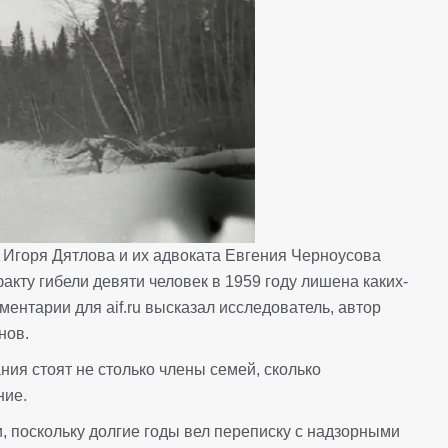
 Игоря Дятлова и их адвоката Евгения Черноусова
кту гибели девяти человек в 1959 году лишена каких-
ентарии для aif.ru высказал исследователь, автор
нов.
ния стоят не столько члены семей, сколько
ние.
и, поскольку долгие годы вел переписку с надзорными