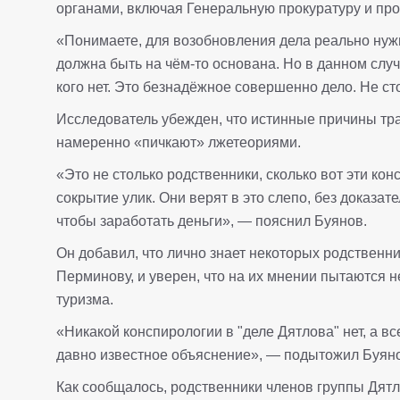
органами, включая Генеральную прокуратуру и про
«Понимаете, для возобновления дела реально нужн
должна быть на чём-то основана. Но в данном случ
кого нет. Это безнадёжное совершенно дело. Не ст
Исследователь убежден, что истинные причины тр
намеренно «пичкают» лжетеориями.
«Это не столько родственники, сколько вот эти кон
сокрытие улик. Они верят в это слепо, без доказат
чтобы заработать деньги», — пояснил Буянов.
Он добавил, что лично знает некоторых родственни
Перминову, и уверен, что на их мнении пытаются 
туризма.
«Никакой конспирологии в "деле Дятлова" нет, а в
давно известное объяснение», — подытожил Буян
Как сообщалось, родственники членов группы Дятло