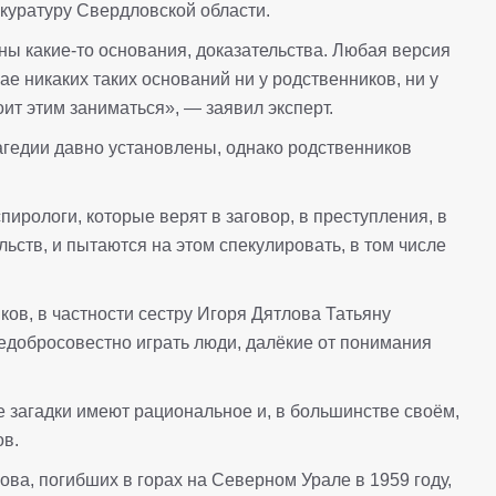
куратуру Свердловской области.
ы какие-то основания, доказательства. Любая версия
ае никаких таких оснований ни у родственников, ни у
оит этим заниматься», — заявил эксперт.
агедии давно установлены, однако родственников
спирологи, которые верят в заговор, в преступления, в
ельств, и пытаются на этом спекулировать, в том числе
ков, в частности сестру Игоря Дятлова Татьяну
недобросовестно играть люди, далёкие от понимания
се загадки имеют рациональное и, в большинстве своём,
ов.
ва, погибших в горах на Северном Урале в 1959 году,