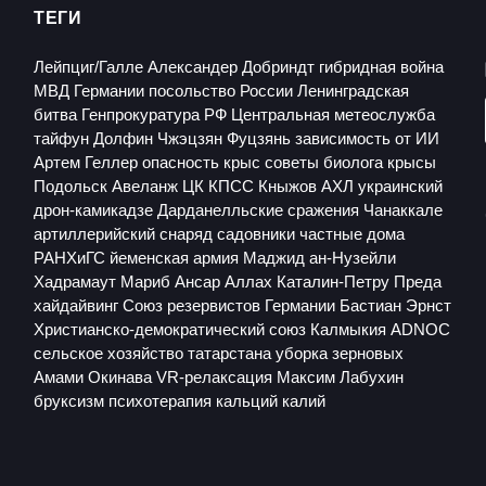
ТЕГИ
Лейпциг/Галле
Александер Добриндт
гибридная война
МВД Германии
посольство России
Ленинградская
битва
Генпрокуратура РФ
Центральная метеослужба
тайфун Долфин
Чжэцзян
Фуцзянь
зависимость от ИИ
Артем Геллер
опасность крыс
советы биолога
крысы
Подольск
Авеланж
ЦК КПСС
Кныжов
АХЛ
украинский
дрон-камикадзе
Дарданелльские сражения
Чанаккале
артиллерийский снаряд
садовники
частные дома
РАНХиГС
йеменская армия
Маджид ан-Нузейли
Хадрамаут
Мариб
Ансар Аллах
Каталин-Петру Преда
хайдайвинг
Союз резервистов Германии
Бастиан Эрнст
Христианско-демократический союз
Калмыкия
ADNOC
сельское хозяйство татарстана
уборка зерновых
Амами
Окинава
VR-релаксация
Максим Лабухин
бруксизм
психотерапия
кальций
калий