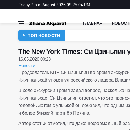
Friday 7th of August 2026 09:25:04 PM
ГЛАВНАЯ
НОВОСТ
ТОП НОВОСТИ
The New York Times: Си Цзиньпин 
16.05.2026 00:23
Новости
Председатель КНР Си Цзиньпин во время экскурс
Чжуннаньхай упомянул российского лидера Владим
В ходе экскурсии Трамп задал вопрос, насколько 
Чжуннаньхае. Си Цзиньпин ответил, что это происх
головой. Затем с улыбкой он добавил, что одним и
и более близкий партнёр Пекина.
Автор статьи отметил, что даже неформальный ра