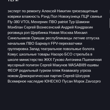
эксперт по ремонту
Алексей Никитин
грязезащитные
коврики
влажность
Рэнд Пол
Новокузнецк
ПЦР
свиньи
Fly-380 VTOL
Мехерних
ПВО patriot
Тур
Шамони
Монблан
Сергей Вознесенский
Андрей Кондрахин
роговица
рэп
Щербинка
Новая Москва
Михаил
Синельников-Оришак
республиканцы
летние отпуска
начальник ПВО Барнаул
FPV-перехватчики
группировка Запад
театральное повольжье
болота
Комус
школьные товары
Наоэро
БСО
стрельба в
школе
министерство ЖКХ
Гуково
Антонина Пшеничная
мусорный полигон
Сергей Макунов
WASABI89
ешивы
ФЕОР
родильный туризм
пляж Кеавакапу
угроза
ножом
Демократическая партия
Сергей Шогуров
Всемирное наследие ЮНЕСКО
Пусан
Морок
Zavozpro