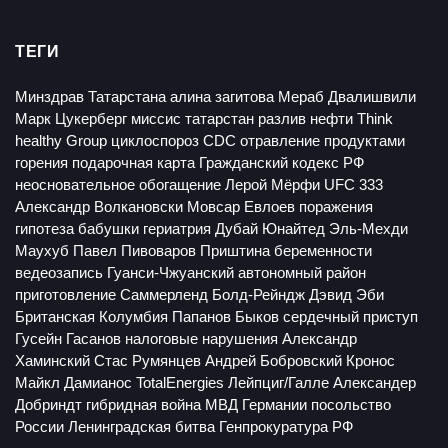
ТЕГИ
Минздрав Татарстана
алина загитова
Мераб Двалишвили
Марк Цукерберг
миссис татарстан
разлив нефти
Think
healthy Group
циклоспороз
CDC
отравление продуктами
горения
подарочная карта
Гражданский кодекс РФ
неосновательное обогащение
Лерой Мёрфи
UFC 333
Александр Волкановски
Мовсар Евлоев
поражения
гипотеза бабушки
гериатрия
Дубай Юнайтед
Эль-Мехди
Маухуб
Павел Пивоваров
Приштина
беременности
ведеозапись
Гуанси-Чжуанский автономный район
приготовление
Саммерленд
Болд-Рейндж
Дэвид Эби
Британская Колумбия
Папанов
Быков
сердечный приступ
Гусейн Гасанов
налоговые нарушения
Александр
Хаминский
Стас Румянцев
Андрей Бобровский
Кронос
Майкл Дамианос
TotalEnergies
Лейпциг/Галле
Александер
Добриндт
гибридная война
МВД Германии
посольство
России
Ленинградская битва
Генпрокуратура РФ