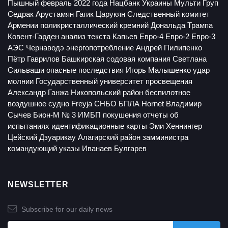
Пышный
февраль 2022 года
Нацбанк Украины
Мульти Груп
Седрак Арустамян
Гагик Царукян
Следственный комитет
Армении
поликристаллический кремний
Дональда Трампа
Ковент-Гарден
анализ текста
Капьев
Евро-4
Евро-2
Евро-3
АЭС Чернаводэ
энергопотребление
Андрей Пилипенко
Пётр Гаврилов
Башкирская содовая компания
Светлана
Сильваши
опасные последствия
Игорь Малышенко
удар
молнии
Государственный университет просвещения
Александр Ганжа
Никопольский район
беспилотное
воздушное судно
Freyja
СНБО
БПЛА Hornet
Владимир
Сычев
Бион-М № 3
ИМБП
покушения
отчеты об
испытаниях
идентификационные карты
Эми Хеннингер
Цейский
Дзуарикау
Алагирский район
замминистра
командующий
указы
Иванаев
Булгарев
NEWSLETTER
Subscribe for our daily news