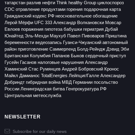
татарстан
разлив нефти
Think healthy Group
циклоспороз
CDC
отравление продуктами горения
подарочная карта
Гражданский кодекс РФ
неосновательное обогащение
Лерой Мёрфи
UFC 333
Александр Волкановски
Мовсар
Евлоев
поражения
гипотеза бабушки
гериатрия
Дубай
Юнайтед
Эль-Мехди Маухуб
Павел Пивоваров
Приштина
беременности
ведеозапись
Гуанси-Чжуанский автономный
район
приготовление
Саммерленд
Болд-Рейндж
Дэвид Эби
Британская Колумбия
Папанов
Быков
сердечный приступ
Гусейн Гасанов
налоговые нарушения
Александр
Хаминский
Стас Румянцев
Андрей Бобровский
Кронос
Майкл Дамианос
TotalEnergies
Лейпциг/Галле
Александер
Добриндт
гибридная война
МВД Германии
посольство
России
Ленинградская битва
Генпрокуратура РФ
Центральная метеослужба
NEWSLETTER
Subscribe for our daily news