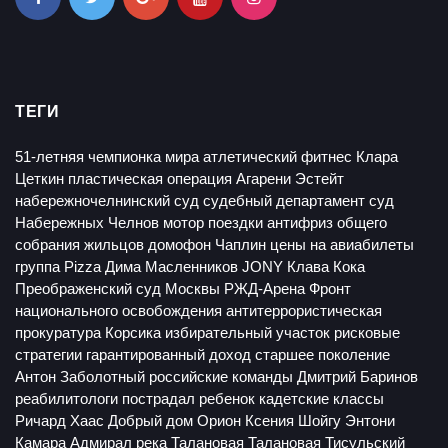
ТЕГИ
51-летняя чемпионка мира
атлетический фитнес
Клара
Цеткин
пластическая операция
Агарени Эстейт
набережночелнинский суд
судебный департамент
суд
Набережных Челнов
мотор
поездки
антифриз
общего
собрания жильцов
домофон
Чаплин
цены на авиабилеты
группа Pizza
Дима Масленников
JONY
Клава Кока
Преображенский суд Москвы
РЖД-Арена
Фронт
национального освобождения
антитеррористическая
прокуратура
Корсика
избирательный участок
рисковые
стратегии
гарантированный доход
старшее поколение
Антон Заболотный
российские команды
Дмитрий Баринов
реабилитологи
пострадал ребенок
кадетские классы
Ричард Хаас
Добрый дом
Орион
Ксения Шойгу
Энтони
Камара
Адмирал
река Талановая
Талановая
Тисульский