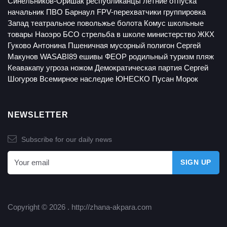
Синельников-Оришак
республиканцы
летние отпуска
начальник ПВО Барнаул
FPV-перехватчики
группировка
Запад
театральное повольжье
болота
Комус
школьные
товары
Наоэро
БСО
стрельба в школе
министерство ЖКХ
Гуково
Антонина Пшеничная
мусорный полигон
Сергей
Макунов
WASABI89
ешивы
ФЕОР
родильный туризм
пляж
Кеавакапу
угроза ножом
Демократическая партия
Сергей
Шогуров
Всемирное наследие ЮНЕСКО
Пусан
Морок
NEWSLETTER
Subscribe for our daily news
Copyright © 2026 .
http://zhana-akpara.com