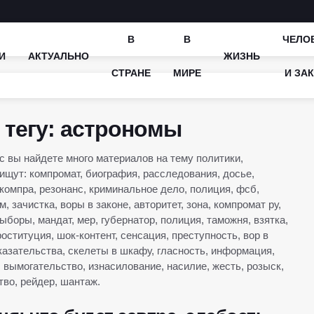
В
В
ЧЕЛО
И
АКТУАЛЬНО
ЖИЗНЬ
СТРАНЕ
МИРЕ
И ЗА
 тегу: астрономы
 вы найдете много материалов на тему политики,
 ищут: компромат, биография, расследования, досье,
компра, резонанс, криминальное дело, полиция, фсб,
, зачистка, воры в законе, авторитет, зона, компромат ру,
выборы, мандат, мер, губернатор, полиция, таможня, взятка,
роституция, шок-контент, сенсация, преступность, вор в
оказательства, скелеты в шкафу, гласность, информация,
, вымогательство, изнасилование, насилие, жесть, розыск,
тво, рейдер, шантаж.