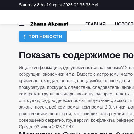
Saturday 8th of August 2026 02:35:38 AM
ГЛАВНАЯ
НОВОСТ
ТОП НОВОСТИ
Показать содержимое по
Ищете информацию, где упоминается астрономы? У нас
коррупции, экономики и т.д. Вместе с астрономы часто
криминал, скандал, власть, спецлужбы, черное досье, 
прокуратура, прокурор, следствие, следователь, аноним
компромат групп, незыгарь, вчк-огпу, руспрес, власть, 
опг, судья, суд, видеокомпромат, шоу-бизнес, эскорт, п
законе, поиск, веб компромат, компромат 2.0, улики, д
родственники, новострой, застройщик, хакер, убийство
совершенно секретно, гру, версия, конфликты, рейдерс
Среда, 03 июня 2026 07:47