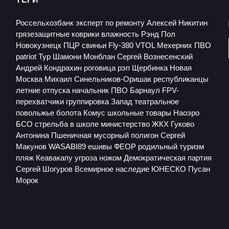
Россельхозбанк
эксперт по ремонту
Алексей Никитин
грязезащитные коврики
влажность
Рэнд Пол
Новокузнецк
ПЦР
свиньи
Fly-380 VTOL
Мехерних
ПВО
patriot
Тур
Шамони
Монблан
Сергей Вознесенский
Андрей Кондрахин
роговица
рэп
Щербинка
Новая
Москва
Михаил Синельников-Оришак
республиканцы
летние отпуска
начальник ПВО Барнаул
FPV-
перехватчики
группировка Запад
театральное
повольжье
болота
Комус
школьные товары
Наоэро
БСО
стрельба в школе
министерство ЖКХ
Гуково
Антонина Пшеничная
мусорный полигон
Сергей
Макунов
WASABI89
ешивы
ФЕОР
родильный туризм
пляж Кеавакапу
угроза ножом
Демократическая партия
Сергей Шогуров
Всемирное наследие ЮНЕСКО
Пусан
Морок