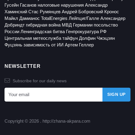
Гусейн Гасанов
налоговые нарушения
Александр
Хаминский
Стас Румянцев
Андрей Бобровский
Кронос
Майкл Дамианос
TotalEnergies
Лейпциг/Галле
Александер
Добриндт
гибридная война
МВД Германии
посольство
России
Ленинградская битва
Генпрокуратура РФ
Центральная метеослужба
тайфун Долфин
Чжэцзян
Фуцзянь
зависимость от ИИ
Артем Геллер
NEWSLETTER
Subscribe for our daily news
Copyright © 2026 .
http://zhana-akpara.com