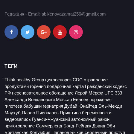
Редакция - Email: abikenovazamat256@gmail.com
ТЕГИ
Think healthy Group
циклоспороз
CDC
отравление
продуктами горения
подарочная карта
Гражданский кодекс
РФ
неосновательное обогащение
Лерой Мёрфи
UFC 333
Александр Волкановски
Мовсар Евлоев
поражения
гипотеза бабушки
гериатрия
Дубай Юнайтед
Эль-Мехди
Маухуб
Павел Пивоваров
Приштина
беременности
ведеозапись
Гуанси-Чжуанский автономный район
приготовление
Саммерленд
Болд-Рейндж
Дэвид Эби
Британская Колумбия
Папанов
Быков
сердечный приступ