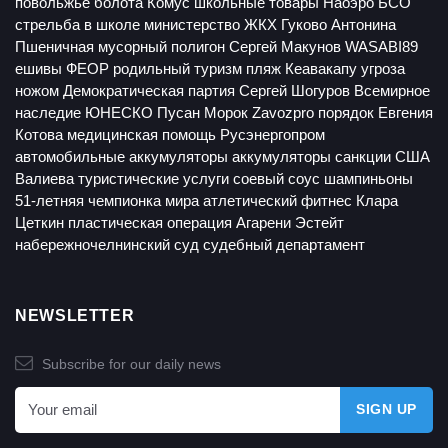
повольжье
болота
Комус
школьные товары
Наоэро
БСО
стрельба в школе
министерство ЖКХ
Гуково
Антонина
Пшеничная
мусорный полигон
Сергей Макунов
WASABI89
ешивы
ФЕОР
родильный туризм
пляж Кеавакапу
угроза
ножом
Демократическая партия
Сергей Шогуров
Всемирное
наследие ЮНЕСКО
Пусан
Морок
Zavozpro
порядок
Евгения
Котова
медицинская помощь
Русэнергопром
автомобильные аккумуляторы
аккумуляторы
санкции США
Валиева
туристические услуги
соевый соус
шампиньоны
51-летняя чемпионка мира
атлетический фитнес
Клара
Цеткин
пластическая операция
Агарени Эстейт
набережночелнинский суд
судебный департамент
NEWSLETTER
Subscribe for our daily news