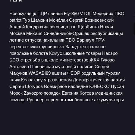
Новокузнецк
ПЦР
свиньи
Fly-380 VTOL
Мехерних
ПВО
patriot
Тур
Шамони
Монблан
Сергей Вознесенский
Андрей Кондрахин
роговица
рэп
Щербинка
Новая
Москва
Михаил Синельников-Оришак
республиканцы
летние отпуска
начальник ПВО Барнаул
FPV-
перехватчики
группировка Запад
театральное
повольжье
болота
Комус
школьные товары
Наоэро
БСО
стрельба в школе
министерство ЖКХ
Гуково
Антонина Пшеничная
мусорный полигон
Сергей
Макунов
WASABI89
ешивы
ФЕОР
родильный туризм
пляж Кеавакапу
угроза ножом
Демократическая партия
Сергей Шогуров
Всемирное наследие ЮНЕСКО
Пусан
Морок
Zavozpro
порядок
Евгения Котова
медицинская
помощь
Русэнергопром
автомобильные аккумуляторы