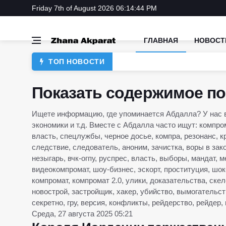
Friday 7th of August 2026 06:14:44 PM
ГЛАВНАЯ
НОВОСТ
ТОП НОВОСТИ
Показать содержимое по 
Ищете информацию, где упоминается Абдалла? У нас в
экономики и т.д. Вместе с Абдалла часто ищут: компро
власть, спецлужбы, черное досье, компра, резонанс, к
следствие, следователь, аноним, зачистка, воры в зако
незыгарь, вчк-огпу, руспрес, власть, выборы, мандат, ме
видеокомпромат, шоу-бизнес, эскорт, проституция, шок-
компромат, компромат 2.0, улики, доказательства, ске
новострой, застройщик, хакер, убийство, вымогательст
секретно, гру, версия, конфликты, рейдерство, рейдер,
Среда, 27 августа 2025 05:21