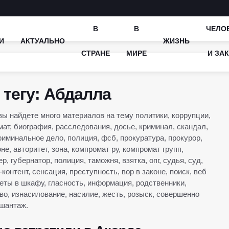
В
В
ЧЕЛО
И
АКТУАЛЬНО
ЖИЗНЬ
СТРАНЕ
МИРЕ
И ЗА
тегу: Абдалла
ы найдете много материалов на тему политики, коррупции,
мат, биография, расследования, досье, криминал, скандал,
риминальное дело, полиция, фсб, прокуратура, прокурор,
не, авторитет, зона, компромат ру, компромат групп,
р, губернатор, полиция, таможня, взятка, опг, судья, суд,
контент, сенсация, преступность, вор в законе, поиск, веб
леты в шкафу, гласность, информация, родственники,
во, изнасилование, насилие, жесть, розыск, совершенно
 шантаж.