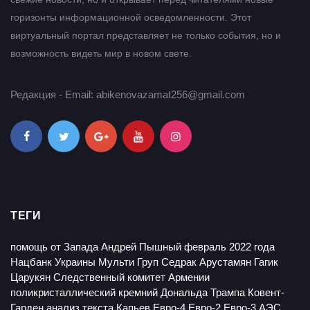
горизонты информационной осведомленности. Этот
виртуальный портал представляет не только события, но и
возможность видеть мир в новом свете.
Редакция - Email: abikenovazamat256@gmail.com
ТЕГИ
помощь от Запада
Андрей Пышный
февраль 2022 года
Нацбанк Украины
Мульти Груп
Седрак Арустамян
Гагик
Царукян
Следственный комитет Армении
поликристаллический кремний
Дональда Трампа
Ковент-
Гарден
анализ текста
Капьев
Евро-4
Евро-2
Евро-3
АЭС