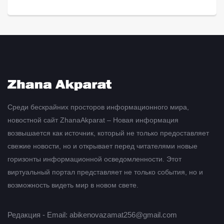
Среди бескрайних просторов информационного мира,
новостной сайт ZhanaAkparat – Новая информация
возвышается как источник, который не только предоставляет
свежие новости, но и открывает перед читателями новые
горизонты информационной осведомленности. Этот
виртуальный портал представляет не только события, но и
возможность видеть мир в новом свете.
Редакция - Email: abikenovazamat256@gmail.com