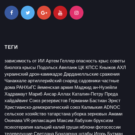
ТЕГИ
зависимость от ИИ
Артем Геллер
опасность крыс
советы
биолога
крысы
Подольск
Авеланж
ЦК КПСС
Кныжов
АХЛ
украинский дрон-камикадзе
Дарданелльские сражения
Чанаккале
артиллерийский снаряд
садовники
частные
дома
РАНХиГС
йеменская армия
Маджид ан-Нузейли
Хадрамаут
Мариб
Ансар Аллах
Каталин-Петру Преда
хайдайвинг
Союз резервистов Германии
Бастиан Эрнст
Христианско-демократический союз
Калмыкия
ADNOC
сельское хозяйство татарстана
уборка зерновых
Амами
Окинава
VR-релаксация
Максим Лабухин
бруксизм
психотерапия
кальций
калий
груши
яблони
фотосессии
телеведущие
Светлана Бондарчук
штабы
Игорь Бутман